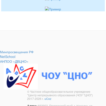
Минпросвещения РФ
NetSchool
АНПОО «ДВЦНО»
© Частное общеобразовательное учреждение
"Центр непрерывного образования (ЧОУ "ЦНО")
2017-2026 г.
uCoz
Адрес:
692902, Приморский край, г. Находка, ул.