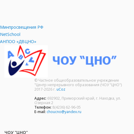
Минпросвещения РФ
NetSchool
АНПОО «ДВЦНО»
© Частное общеобразовательное учреждение
"Центр непрерывного образования (ЧОУ "ЦНО")
2017-2026 г.
uCoz
Адрес:
692902, Приморский край, г. Находка, ул.
Озерная 2
Телефон:
8(4236) 62-96-05
E-mail:
choucno@yandex.ru
ЧОУ "ЦНО"