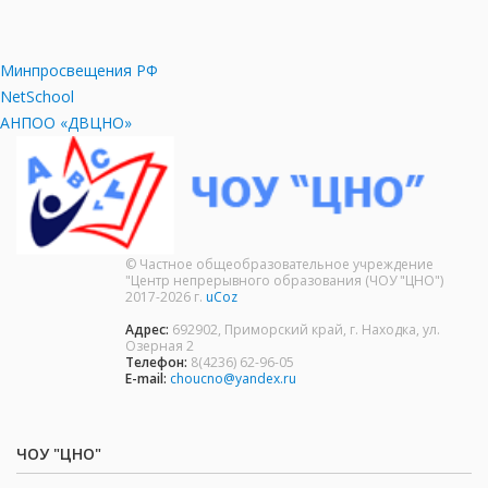
Минпросвещения РФ
NetSchool
АНПОО «ДВЦНО»
© Частное общеобразовательное учреждение
"Центр непрерывного образования (ЧОУ "ЦНО")
2017-2026 г.
uCoz
Адрес:
692902, Приморский край, г. Находка, ул.
Озерная 2
Телефон:
8(4236) 62-96-05
E-mail:
choucno@yandex.ru
ЧОУ "ЦНО"