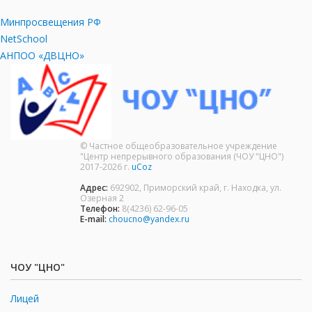
Минпросвещения РФ
NetSchool
АНПОО «ДВЦНО»
© Частное общеобразовательное учреждение
"Центр непрерывного образования (ЧОУ "ЦНО")
2017-2026 г.
uCoz
Адрес:
692902, Приморский край, г. Находка, ул.
Озерная 2
Телефон:
8(4236) 62-96-05
E-mail:
choucno@yandex.ru
ЧОУ "ЦНО"
Лицей