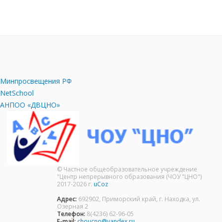
Минпросвещения РФ
NetSchool
АНПОО «ДВЦНО»
© Частное общеобразовательное учреждение
"Центр непрерывного образования (ЧОУ "ЦНО")
2017-2026 г.
uCoz
Адрес:
692902, Приморский край, г. Находка, ул.
Озерная 2
Телефон:
8(4236) 62-96-05
E-mail:
choucno@yandex.ru