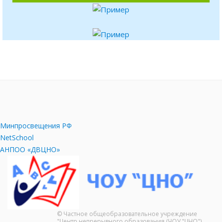
Минпросвещения РФ
NetSchool
АНПОО «ДВЦНО»
© Частное общеобразовательное учреждение
"Центр непрерывного образования (ЧОУ "ЦНО")