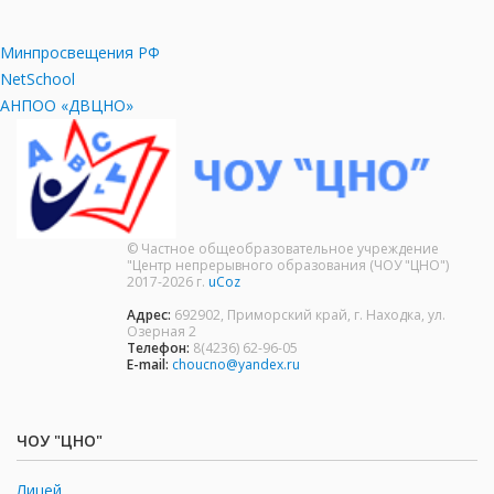
Минпросвещения РФ
NetSchool
АНПОО «ДВЦНО»
© Частное общеобразовательное учреждение
"Центр непрерывного образования (ЧОУ "ЦНО")
2017-2026 г.
uCoz
Адрес:
692902, Приморский край, г. Находка, ул.
Озерная 2
Телефон:
8(4236) 62-96-05
E-mail:
choucno@yandex.ru
ЧОУ "ЦНО"
Лицей