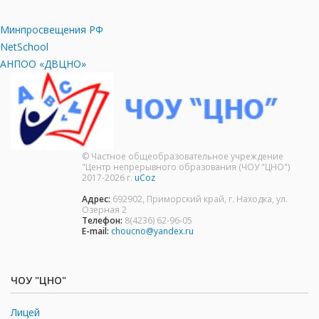
Минпросвещения РФ
NetSchool
АНПОО «ДВЦНО»
© Частное общеобразовательное учреждение
"Центр непрерывного образования (ЧОУ "ЦНО")
2017-2026 г.
uCoz
Адрес:
692902, Приморский край, г. Находка, ул.
Озерная 2
Телефон:
8(4236) 62-96-05
E-mail:
choucno@yandex.ru
ЧОУ "ЦНО"
Лицей